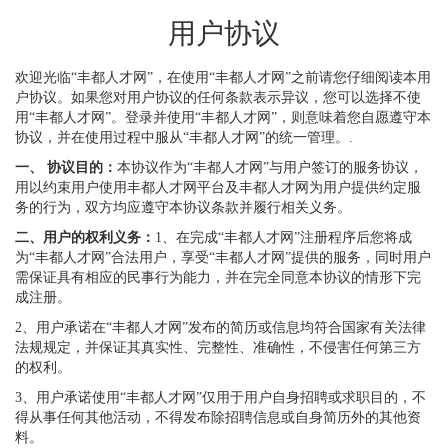
用户协议
欢迎光临“丰都人才网”，在使用“丰都人才网”之前请您仔细阅读本用
户协议。如果您对用户协议的任何条款表示异议，您可以选择不使
用“丰都人才网”。登录并使用“丰都人才网”，则意味着您自愿遵守本
协议，并在使用过程中服从“丰都人才网”的统一管理。.
一、 协议目的：
本协议作为“丰都人才网”与用户签订的服务协议，
用以约束用户使用丰都人才网平台及丰都人才网为用户提供约定服
务的行为，双方均应遵守本协议条款并履行相关义务。
二、用户的权利义务：
1、在完成“丰都人才网”注册程序后您将成
为“丰都人才网”合法用户，享受“丰都人才网”提供的服务，同时用户
需保证具有相应的民事行为能力，并在完全同意本协议的情形下完
成注册。
2、用户承诺在“丰都人才网”发布的简历或信息均符合国家有关法律
法规规定，并保证其真实性、完整性、准确性，不侵害任何第三方
的权利。
3、用户承诺使用“丰都人才网”仅用于用户自身招聘或求职目的，不
得从事任何其他活动，不得发布除招聘信息或自身简历外的其他资
料。