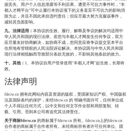
据丢失、用户个人信息泄露等不利后果。遭受不可抗力事件时，“丰
都人才网平台”可中止履行本协议项下的义务直至不可抗力的影响消
除为止，并且不因此承担违约责任；但应尽最大努力克服该事件，
减轻其负面影响。
九、法律适用：
本协议的生效、履行、解释及争议的解决均适用中
华人民共和国的现行法律。若您与丰都人才网发生任何争议，双方
应尽量友好协商解决，如协商不成，您同意应将争议提交至本平台
住所地有管辖权的人民法院诉讼解决。本协议因与中华人民共和国
现行法律相抵触而导致部分条款无效的，不影响其他条款的效力。
十、其他：
1、本协议自用户登录使用“丰都人才网”起生效，长期有
效。
法律声明
fdrcw.cn 拥有此网站内容及资源的版权，受国家知识产权、中国版权
法及国际条约的保护，未经fdrcw.cn 的 明确书面许可，任何单位或
个人不得以任何方式，以中文和任何文字作全部和局部复制、转
载、引用。否则本公司将追究其法律责任。
关于商标fdrcw.cn
的商标属于fdrcw.cn 所有。fdrcw.cn上的fdrcw.cn
合作者的商标属于合作者所有。未经商标所有者许可任何单位、团