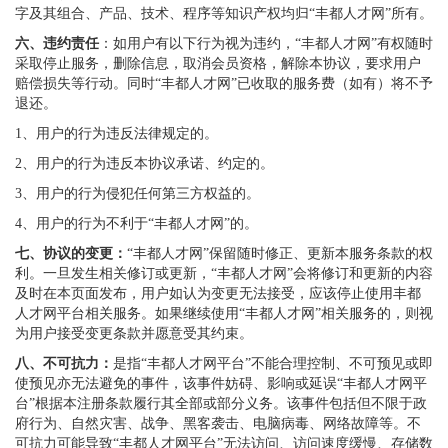
字及其组合、产品、技术、程序等知识产权均归“丰都人才网”所有。
六、违约责任
：如用户有以下行为视为违约，“丰都人才网”有权随时
采取停止服务，删除信息，取消会员资格，解除本协议，要求用户
赔偿损失等行动。同时“丰都人才网”已收取的服务费（如有）将不予
退还。
1、用户的行为违反法律规定的。
2、用户的行为违反本协议承诺、约定的。
3、用户的行为侵犯任何第三方权益的。
4、用户的行为不利于“丰都人才网”的。
七、协议的变更：
“丰都人才网”保留随时修正、更新本服务条款的权
利。一旦发生相关修订或更新，“丰都人才网”会将修订和更新的内容
及时在本页面发布，用户如认为变更无法接受，应该停止使用丰都
人才网平台相关服务。如果继续使用“丰都人才网”相关服务的，则视
为用户接受变更条款并愿意受其约束。
八、不可抗力：
是指“丰都人才网平台”不能合理控制、不可预见或即
使预见亦无法避免的事件，该事件妨碍、影响或延误“丰都人才网平
台”根据本注册条款履行其全部或部分义务。该事件包括但不限于政
府行为、自然灾害、战争、黑客袭击、电脑病毒、网络故障等。不
可抗力可能导致“丰都人才网平台”无法访问、访问速度缓慢、存储数