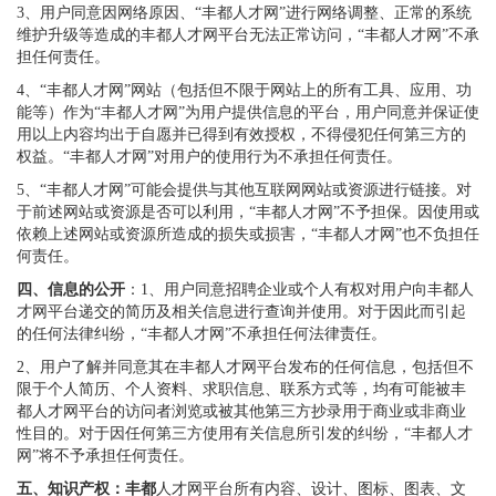
3、用户同意因网络原因、“丰都人才网”进行网络调整、正常的系统
维护升级等造成的丰都人才网平台无法正常访问，“丰都人才网”不承
担任何责任。
4、“丰都人才网”网站（包括但不限于网站上的所有工具、应用、功
能等）作为“丰都人才网”为用户提供信息的平台，用户同意并保证使
用以上内容均出于自愿并已得到有效授权，不得侵犯任何第三方的
权益。“丰都人才网”对用户的使用行为不承担任何责任。
5、“丰都人才网”可能会提供与其他互联网网站或资源进行链接。对
于前述网站或资源是否可以利用，“丰都人才网”不予担保。因使用或
依赖上述网站或资源所造成的损失或损害，“丰都人才网”也不负担任
何责任。
四、信息的公开
：1、用户同意招聘企业或个人有权对用户向丰都人
才网平台递交的简历及相关信息进行查询并使用。对于因此而引起
的任何法律纠纷，“丰都人才网”不承担任何法律责任。
2、用户了解并同意其在丰都人才网平台发布的任何信息，包括但不
限于个人简历、个人资料、求职信息、联系方式等，均有可能被丰
都人才网平台的访问者浏览或被其他第三方抄录用于商业或非商业
性目的。对于因任何第三方使用有关信息所引发的纠纷，“丰都人才
网”将不予承担任何责任。
五、知识产权：丰都
人才网平台所有内容、设计、图标、图表、文