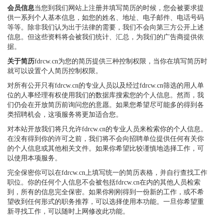
会员信息
当您到我们网站上注册并填写简历的时候，您会被要求提
供一系列个人基本信息，如您的姓名、地址、电子邮件、电话号码
等等。除非我们认为出于法律的需要，我们不会向第三方公开上述
信息。但这些资料将会被我们统计、汇总，为我们的广告商提供依
据。
关于简历
fdrcw.cn为您的简历提供三种控制权限，当你在填写简历时
就可以设置个人简历控制权限。
对所有公开只有fdrcw.cn的专业人员以及经过fdrcw.cn筛选的用人单
位的人事经理有权使用我们的数据库搜索您的个人信息。然而，我
们仍会在开放简历前询问您的意愿。如果您希望尽可能多的得到各
类招聘机会，这项服务将更加适合您。
对本站开放我们将只允许fdrcw.cn的专业人员来检索你的个人信息。
在没有得到你的许可之前，我们将不会向招聘单位提供任何有关你
的个人信息或其他相关文件。如果你希望比较谨慎地选择工作，可
以使用本项服务。
完全保密你可以在fdrcw.cn上填写统一的简历表格，并自行查找工作
职位。你的任何个人信息不会被包括fdrcw.cn在内的其他人员检索
到，所有的信息完全保密。如果你刚刚得到一份新的工作，或不希
望收到任何形式的职务推荐，可以选择使用本功能。一旦你希望重
新寻找工作，可以随时上网修改此功能。