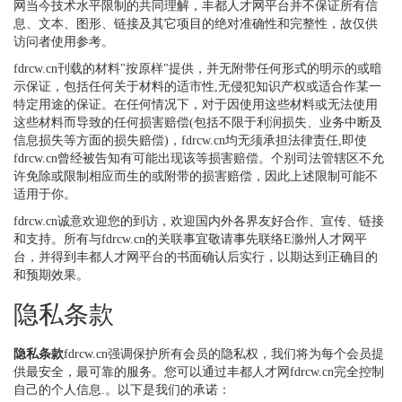
网当今技术水平限制的共同理解，丰都人才网平台并不保证所有信
息、文本、图形、链接及其它项目的绝对准确性和完整性，故仅供
访问者使用参考。
fdrcw.cn刊载的材料"按原样"提供，并无附带任何形式的明示的或暗
示保证，包括任何关于材料的适市性,无侵犯知识产权或适合作某一
特定用途的保证。在任何情况下，对于因使用这些材料或无法使用
这些材料而导致的任何损害赔偿(包括不限于利润损失、业务中断及
信息损失等方面的损失赔偿)，fdrcw.cn均无须承担法律责任,即使
fdrcw.cn曾经被告知有可能出现该等损害赔偿。个别司法管辖区不允
许免除或限制相应而生的或附带的损害赔偿，因此上述限制可能不
适用于你。
fdrcw.cn诚意欢迎您的到访，欢迎国内外各界友好合作、宣传、链接
和支持。所有与fdrcw.cn的关联事宜敬请事先联络E滁州人才网平
台，并得到丰都人才网平台的书面确认后实行，以期达到正确目的
和预期效果。
隐私条款
隐私条款
fdrcw.cn强调保护所有会员的隐私权，我们将为每个会员提
供最安全，最可靠的服务。您可以通过丰都人才网fdrcw.cn完全控制
自己的个人信息.。以下是我们的承诺：