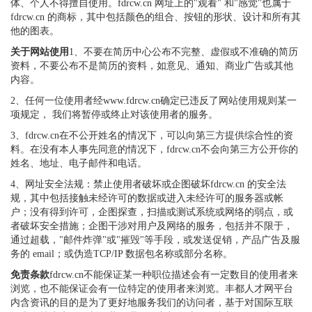
体、个人不得擅自使用。fdrcw.cn 网址上的"观看" 和"感觉"也属于
fdrcw.cn 的商标，其中包括颜色的组合、按钮的形状、设计和所有其
他的图表。
关于网站使用
1、不要在简历中心公布不完整、虚假或不准确的简历
资料，不要公布不是简历的资料，如意见、通知、商业广告或其他
内容。
2、任何一位使用者经www.fdrcw.cn确定已违反了网站使用规则某一
项规定， 我们将暂停或终止对该使用者的服务。
3、fdrcw.cn在不公开姓名的情况下，可以向第三方提供综合性的资
料。在没有本人事先同意的情况下，fdrcw.cn不会向第三方公开你的
姓名、地址、电子邮件和电话。
4、网址安全法规：禁止使用者破坏或企图破坏fdrcw.cn 的安全法
规，其中包括接触未经许可的数据或进入未经许可的服务器或帐
户；没有得到许可，企图探查，扫描或测试系统或网络的弱点，或
者破坏安全措施；企图干涉对用户及网络的服务，包括并不限于，
通过超载，"邮件炸弹"或"摧毁"等手段，或发送促销，产品广告及服
务的 email；或伪造TCP/IP 数据包名称或部分名称。
免责条款
fdrcw.cn不能保证某一种职位描述会有一定数目的使用者来
浏览，也不能保证会有一位特定的使用者来浏览。丰都人才网平台
内含资讯的目的是为了更好地服务我们的访问者，基于对国际互联