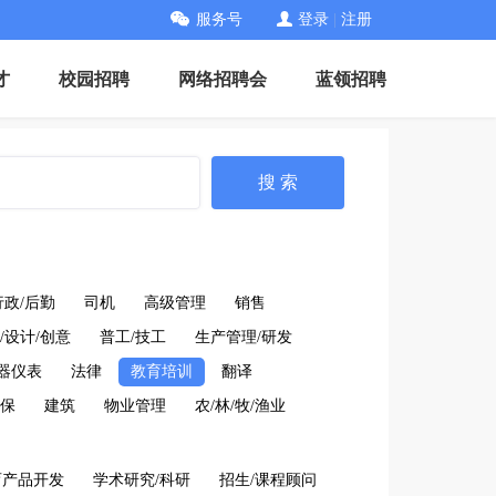
服务号
登录
|
注册
才
校园招聘
网络招聘会
蓝领招聘
搜 索
行政/后勤
司机
高级管理
销售
/设计/创意
普工/技工
生产管理/研发
仪器仪表
法律
教育培训
翻译
保
建筑
物业管理
农/林/牧/渔业
育产品开发
学术研究/科研
招生/课程顾问