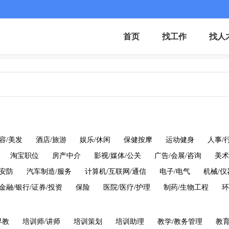
首页
找工作
找人
容/美发
酒店/旅游
娱乐/休闲
保健按摩
运动健身
人事/
淘宝职位
房产中介
影视/媒体/公关
广告/会展/咨询
美术
/安防
汽车制造/服务
计算机/互联网/通信
电子/电气
机械/
金融/银行/证券/投资
保险
医院/医疗/护理
制药/生物工程
环
早教
培训师/讲师
培训策划
培训助理
教学/教务管理
教