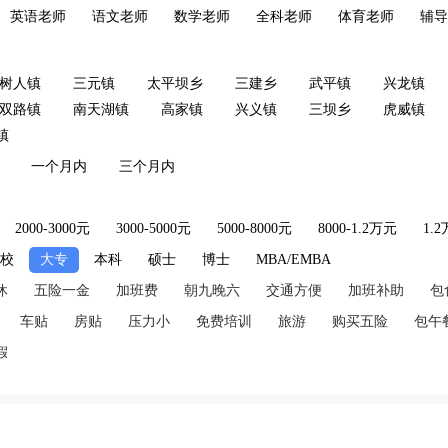
英语老师
语文老师
数学老师
全科老师
体育老师
辅导
树人镇
三元镇
太平坝乡
三建乡
武平镇
兴龙镇
双路镇
南天湖镇
高家镇
兴义镇
三坝乡
虎威镇
镇
一个月内
三个月内
2000-3000元
3000-5000元
5000-8000元
8000-1.2万元
1.
技校
大专
本科
硕士
博士
MBA/EMBA
休
五险一金
加班费
朝九晚六
交通方便
加班补助
包
车贴
房贴
压力小
免费培训
旅游
购买五险
包午
假