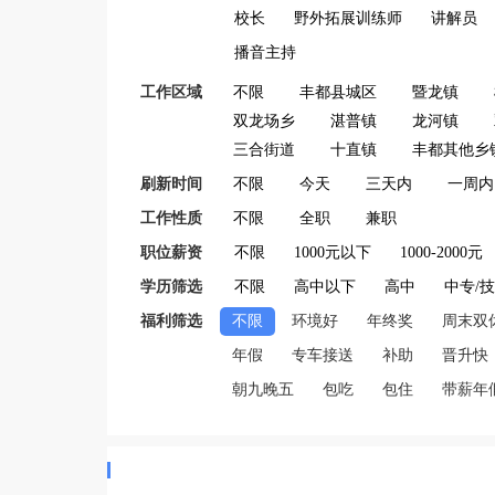
校长
野外拓展训练师
讲解员
播音主持
工作区域
不限
丰都县城区
暨龙镇
双龙场乡
湛普镇
龙河镇
三合街道
十直镇
丰都其他乡
刷新时间
不限
今天
三天内
一周内
工作性质
不限
全职
兼职
职位薪资
不限
1000元以下
1000-2000元
学历筛选
不限
高中以下
高中
中专/
福利筛选
不限
环境好
年终奖
周末双
年假
专车接送
补助
晋升快
朝九晚五
包吃
包住
带薪年