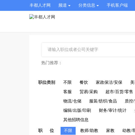
丰都人才网
频道
分类信息
手机客户端
热门推荐：
职位类别
不限
餐饮
家政保洁/安保
美
客服
贸易/采购
超市/百货/零售
物流/仓储
服装/纺织/食品
质控
编辑/出版/印刷
财务/审计/统计
其他招聘信息
职 位
不限
教师/助教
家教
幼教/