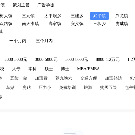
安装
策划主管
广告学徒
树人镇
三元镇
太平坝乡
三建乡
武平镇
兴龙镇
双路镇
南天湖镇
高家镇
兴义镇
三坝乡
虎威镇
镇
一个月内
三个月内
2000-3000元
3000-5000元
5000-8000元
8000-1.2万元
1.
技校
大专
本科
硕士
博士
MBA/EMBA
休
五险一金
加班费
朝九晚六
交通方便
加班补助
包
车贴
房贴
压力小
免费培训
旅游
购买五险
包午
假