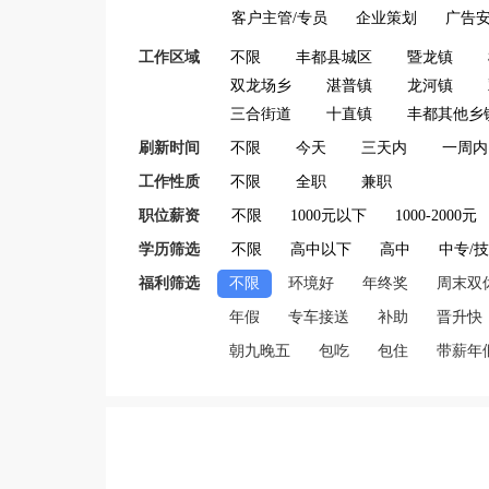
客户主管/专员
企业策划
广告
工作区域
不限
丰都县城区
暨龙镇
双龙场乡
湛普镇
龙河镇
三合街道
十直镇
丰都其他乡
刷新时间
不限
今天
三天内
一周内
工作性质
不限
全职
兼职
职位薪资
不限
1000元以下
1000-2000元
学历筛选
不限
高中以下
高中
中专/
福利筛选
不限
环境好
年终奖
周末双
年假
专车接送
补助
晋升快
朝九晚五
包吃
包住
带薪年