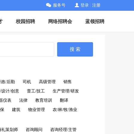
服务号
登录
|
注册
才
校园招聘
网络招聘会
蓝领招聘
搜 索
行政/后勤
司机
高级管理
销售
/设计/创意
普工/技工
生产管理/研发
仪器仪表
法律
教育培训
翻译
保
建筑
物业管理
农/林/牧/渔业
婚礼策划师
咨询顾问
咨询经理/主管