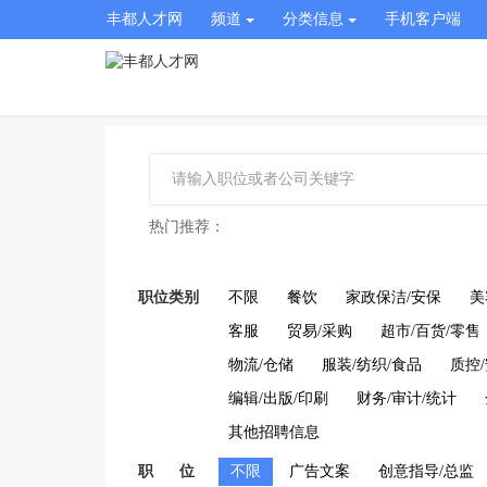
丰都人才网
频道
分类信息
手机客户端
热门推荐：
职位类别
不限
餐饮
家政保洁/安保
美
客服
贸易/采购
超市/百货/零售
物流/仓储
服装/纺织/食品
质控
编辑/出版/印刷
财务/审计/统计
其他招聘信息
职 位
不限
广告文案
创意指导/总监