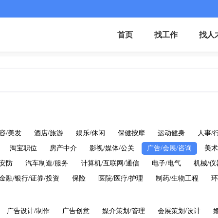
首页
找工作
找人
容/美发
酒店/旅游
娱乐/休闲
保健按摩
运动健身
人事/
淘宝职位
房产中介
影视/媒体/公关
广告/会展/咨询
美术
/安防
汽车制造/服务
计算机/互联网/通信
电子/电气
机械/
金融/银行/证券/投资
保险
医院/医疗/护理
制药/生物工程
环
广告设计/制作
广告创意
媒介策划/管理
会展策划/设计