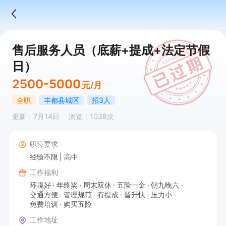
售后服务人员（底薪+提成+法定节假
日）
2500-5000
元/月
全职
丰都县城区
招3人
更新：7月14日
浏览：1038次
职位要求
经验不限
高中
工作福利
环境好
年终奖
周末双休
五险一金
朝九晚六
交通方便
管理规范
有提成
晋升快
压力小
免费培训
购买五险
工作地址