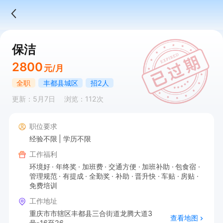
保洁
2800
元/月
全职
丰都县城区
招2人
更新：5月7日
浏览：112次
职位要求
经验不限
学历不限
工作福利
环境好
年终奖
加班费
交通方便
加班补助
包食宿
管理规范
有提成
全勤奖
补助
晋升快
车贴
房贴
免费培训
工作地址
重庆市市辖区丰都县三合街道龙腾大道3
查看地图
号-16至26